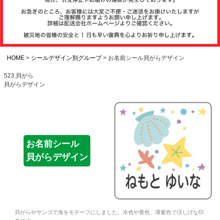
注文履歴
お支払いについ
て
HOME
シールデザイン別グループ
お名前シール貝がらデザイン
523.貝がら
貝がらデザイン
納期・発送方法
について
よくある質問
お名前シール
貝がらデザイン
商品ガイド
会社概要
貝がらやサンゴで海をモチーフにしました。水色や黄色、薄紫色で涼しげな印