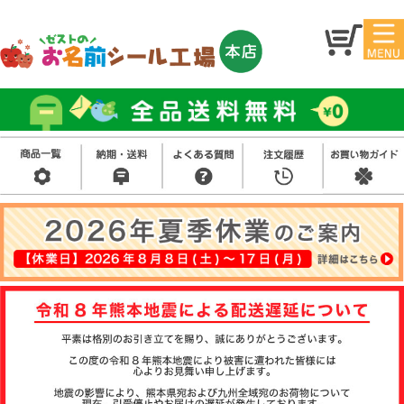
マイ
トッ
ペー
プ
ジ
アイ
お名
ロン
前シ
シー
ール
ル
お買
い得
スタ
セッ
ンプ
ト
その
他