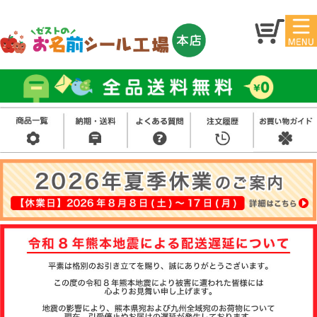
マイ
トッ
ペー
プ
ジ
アイ
お名
ロン
前シ
シー
ール
ル
お買
い得
スタ
セッ
ンプ
ト
その
他