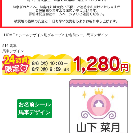
注文履歴
お支払いについ
て
HOME
シールデザイン別グループ
お名前シール馬車デザイン
516.馬車
馬車デザイン
納期・発送方法
について
よくある質問
商品ガイド
お名前シール
馬車デザイン
会社概要