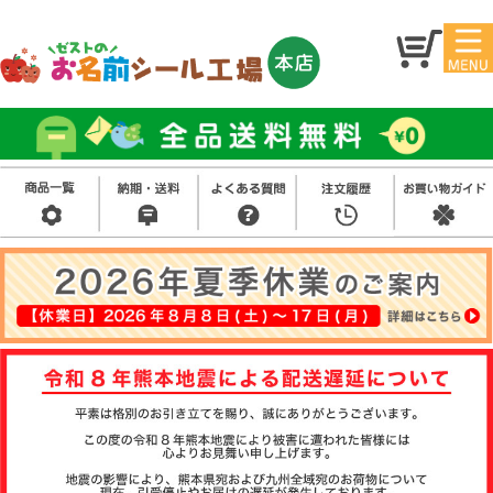
マイ
トッ
ペー
プ
ジ
アイ
お名
ロン
前シ
シー
ール
ル
お買
い得
スタ
セッ
ンプ
ト
その
他