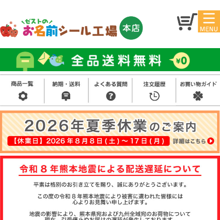
マイ
トッ
ペー
プ
ジ
アイ
お名
ロン
前シ
シー
ール
ル
お買
い得
スタ
セッ
ンプ
ト
その
他