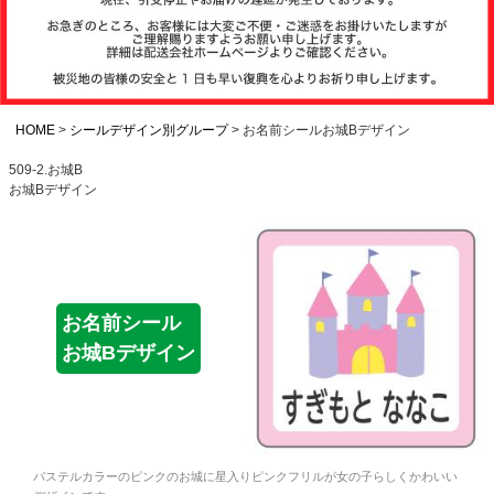
注文履歴
お支払いについ
て
HOME
シールデザイン別グループ
お名前シールお城Bデザイン
509-2.お城B
お城Bデザイン
納期・発送方法
について
よくある質問
お名前シール
お城Bデザイン
商品ガイド
会社概要
パステルカラーのピンクのお城に星入りピンクフリルが女の子らしくかわいい