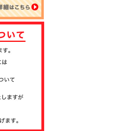
について
送方法について
質問
ド