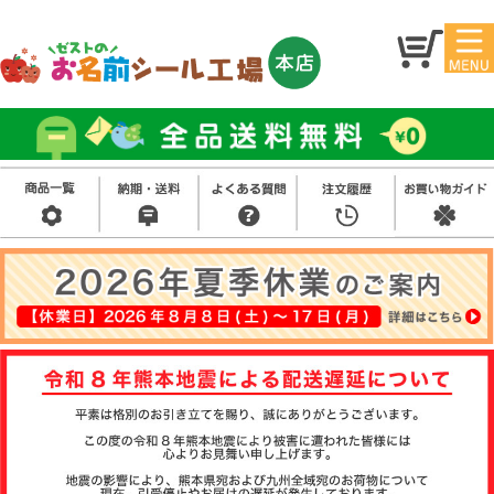
マイ
トッ
ペー
プ
ジ
アイ
お名
ロン
前シ
シー
ール
ル
お買
い得
スタ
セッ
ンプ
ト
その
他