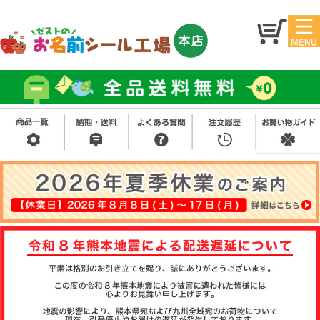
マイ
トッ
ペー
プ
ジ
アイ
お名
ロン
前シ
シー
ール
ル
お買
い得
スタ
セッ
ンプ
ト
その
他