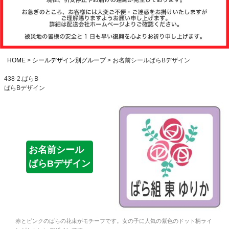
注文履歴
お支払いについ
て
HOME
シールデザイン別グループ
お名前シールばらBデザイン
438-2.ばらB
ばらBデザイン
納期・発送方法
について
よくある質問
お名前シール
ばらBデザイン
商品ガイド
会社概要
赤とピンクのばらの花束がモチーフです。女の子に人気の紫色のドット柄ライ