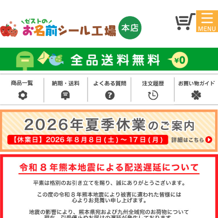
マイ
トッ
ペー
プ
ジ
アイ
お名
ロン
前シ
シー
ール
ル
お買
い得
スタ
セッ
ンプ
ト
その
他