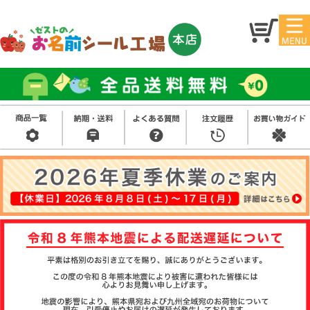
マイ
トッ
ペー
プ
ジ
アイ
お名
ロン
前シ
シー
ール
ル
お買
い得
スタ
セッ
ンプ
ト
その
他