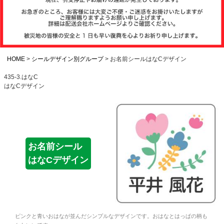
注文履歴
お支払いについ
て
HOME
シールデザイン別グループ
お名前シールはなCデザイン
435-3.はなC
はなCデザイン
納期・発送方法
について
よくある質問
お名前シール
はなCデザイン
商品ガイド
会社概要
ピンクと青いおはなが並んだシンプルなデザインです。おはなとはっぱの柄も