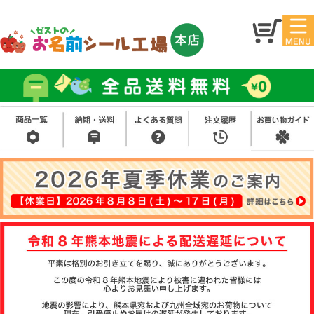
マイ
トッ
ペー
プ
ジ
アイ
お名
ロン
前シ
シー
ール
ル
お買
い得
スタ
セッ
ンプ
ト
その
他