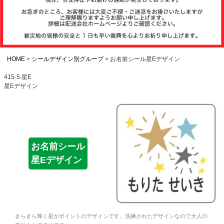
注文履歴
お支払いについ
て
HOME
シールデザイン別グループ
お名前シール星Eデザイン
415-5.星E
星Eデザイン
納期・発送方法
について
よくある質問
お名前シール
星Eデザイン
商品ガイド
会社概要
きらきら輝く星がポイントのデザインです。洗練されたデザインなので大人の