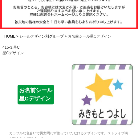
注文履歴
お支払いについ
て
HOME
シールデザイン別グループ
お名前シール星Cデザイン
415-3.星C
星Cデザイン
納期・発送方法
について
よくある質問
お名前シール
星Cデザイン
商品ガイド
会社概要
カラフルな色合いで男女問わず使っていただけるデザインです。ストライプ柄