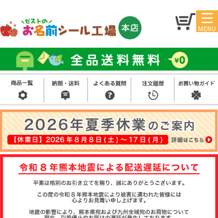
マイ
トッ
ペー
プ
ジ
アイ
お名
ロン
前シ
シー
ール
ル
お買
い得
スタ
セッ
ンプ
ト
その
他