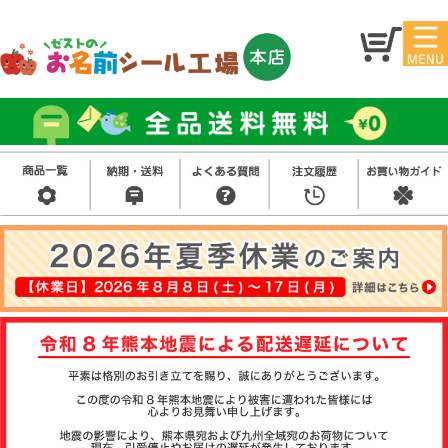
マイ
トッ
ペー
プ
ジ
アイ
お名
ロン
前シ
シー
ール
ル
お買
い得
スタ
セッ
ンプ
ト
その
他