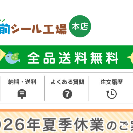
トップ
お名前シ
ル
お買い得
ット
その他