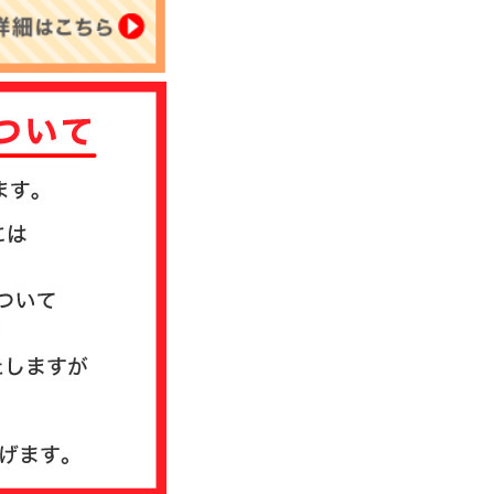
について
送方法について
質問
ド