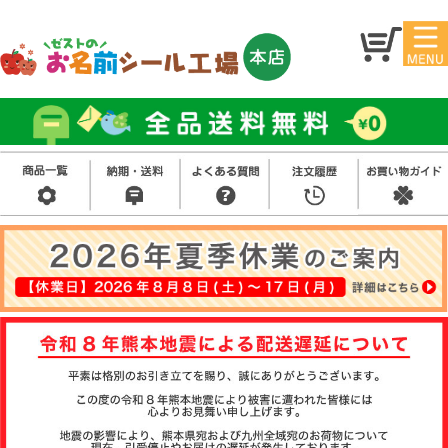
マイ
トッ
ペー
プ
ジ
アイ
お名
ロン
前シ
シー
ール
ル
お買
い得
スタ
セッ
ンプ
ト
その
他