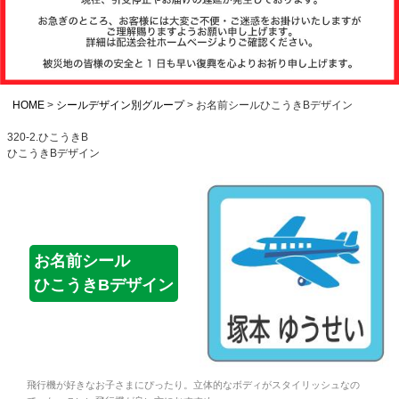
注文履歴
お支払いについ
て
HOME
シールデザイン別グループ
お名前シールひこうきBデザイン
320-2.ひこうきB
ひこうきBデザイン
納期・発送方法
について
よくある質問
お名前シール
ひこうきBデザイン
商品ガイド
会社概要
飛行機が好きなお子さまにぴったり。立体的なボディがスタイリッシュなの