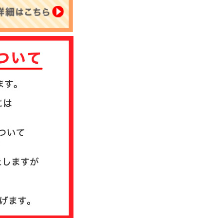
について
送方法について
質問
ド