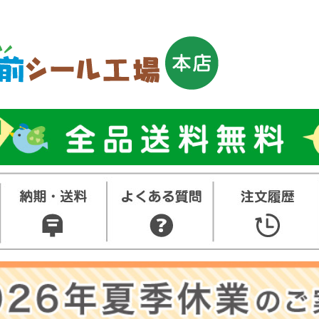
トップ
お名前シ
ル
お買い得
ット
その他