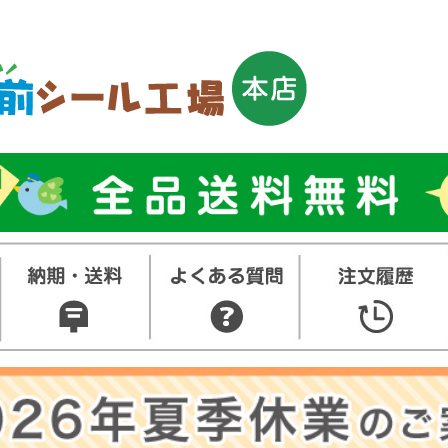
トップ
お名前シ
ル
お買い得
ット
その他