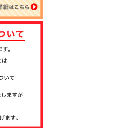
について
送方法について
質問
ド