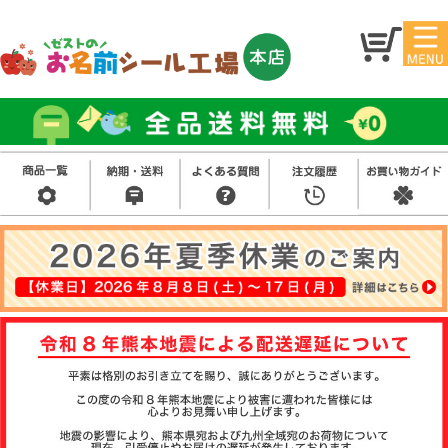
マイ
トッ
ペー
プ
ジ
アイ
お名
ロン
前シ
シー
ール
ル
お買
い得
スタ
セッ
ンプ
ト
その
他