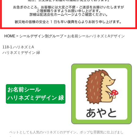
注文履歴
お支払いについ
て
HOME
シールデザイン別グループ
お名前シールハリネズミAデザイン
118-1.ハリネズミA
ハリネズミデザイン 緑
納期・発送方法
について
よくある質問
お名前シール
ハリネズミデザイン 緑
商品ガイド
会社概要
ペットとしても人気のハリネズミのデザイン。ポップな雰囲気に仕上げまし