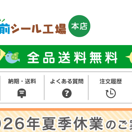
トップ
お名前シ
ル
お買い得
ット
その他