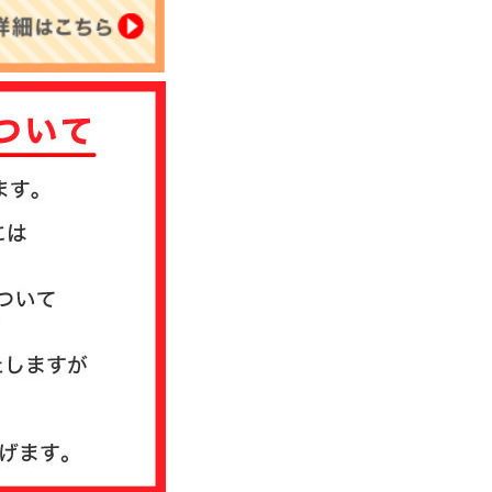
について
送方法について
質問
ド