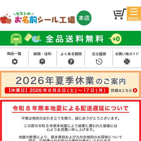
マイ
トッ
ペー
プ
ジ
アイ
お名
ロン
前シ
シー
ール
ル
お買
い得
スタ
セッ
ンプ
ト
その
他