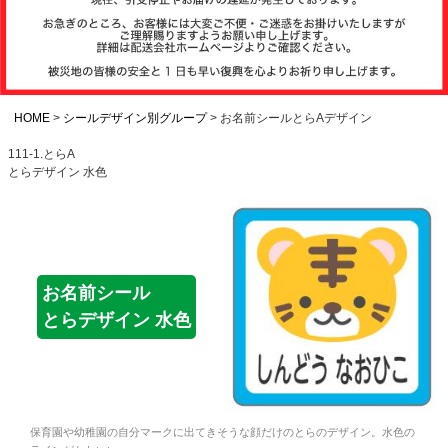
注文履歴
お支払いについ
て
HOME
シールデザイン別グループ
お名前シールとらAデザイン
111-1.とらA
とらデザイン 水色
納期・発送方法
について
よくある質問
お名前シール
とらデザイン 水色
商品ガイド
会社概要
保育園や幼稚園の自分マークに出てきそうな顔だけのとらのデザイン。水色の