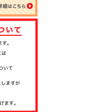
について
送方法について
質問
ド