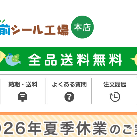
トップ
お名前シ
ル
お買い得
ット
その他