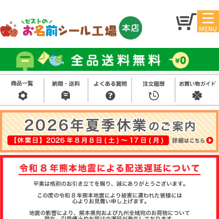
マイ
トッ
ペー
プ
ジ
アイ
お名
ロン
前シ
シー
ール
ル
お買
い得
スタ
セッ
ンプ
ト
その
他