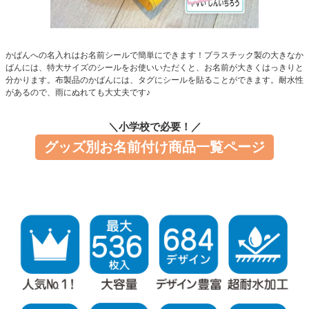
お問い合わせ
お客様へのお知
かばんへの名入れはお名前シールで簡単にできます！プラスチック製の大きなか
らせ
ばんには、特大サイズのシールをお使いいただくと、お名前が大きくはっきりと
分かります。布製品のかばんには、タグにシールを貼ることができます。耐水性
があるので、雨にぬれても大丈夫です♪
会員登録
＼小学校で必要！／
グッズ別お名前付け商品一覧ページ