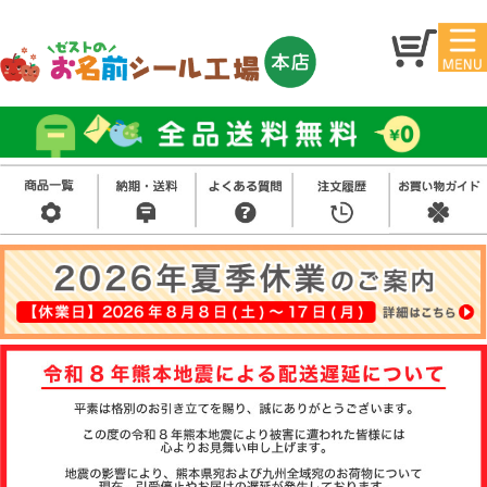
マイ
トッ
ペー
プ
ジ
アイ
お名
ロン
前シ
シー
ール
ル
お買
い得
スタ
セッ
ンプ
ト
その
他