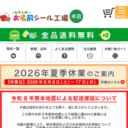
マイ
トッ
ペー
プ
ジ
アイ
お名
ロン
前シ
シー
ール
ル
お買
い得
スタ
セッ
ンプ
ト
その
他