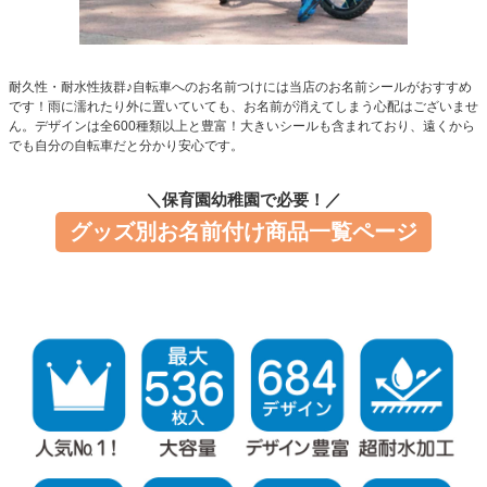
お問い合わせ
お客様へのお知
耐久性・耐水性抜群♪自転車へのお名前つけには当店のお名前シールがおすすめ
らせ
です！雨に濡れたり外に置いていても、お名前が消えてしまう心配はございませ
ん。デザインは全600種類以上と豊富！大きいシールも含まれており、遠くから
でも自分の自転車だと分かり安心です。
会員登録
＼保育園幼稚園で必要！／
グッズ別お名前付け商品一覧ページ