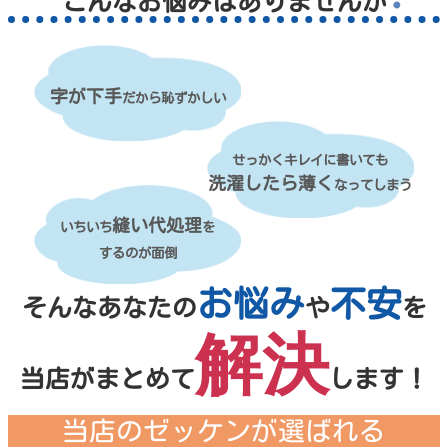
こんなお悩みはありませんか
字が下手
だから恥ずかしい
せっかくキレイに書いても
洗濯したら薄く
なってしまう
縫い代処理
いちいち
を
するのが面倒
お悩み
不安
そんなあなたの
や
を
解決
当店がまとめて
します！
当店のゼッケンが選ばれる