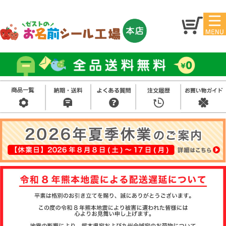
マイ
トッ
ペー
プ
ジ
アイ
お名
ロン
前シ
シー
ール
ル
お買
い得
スタ
セッ
ンプ
ト
その
他