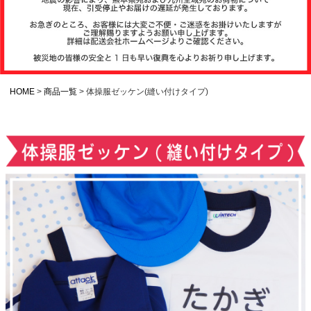
注文履歴
お支払いについ
て
HOME
商品一覧
体操服ゼッケン(縫い付けタイプ)
納期・発送方法
について
よくある質問
商品ガイド
会社概要