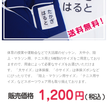
お問い合わせ
お客様へのお知
らせ
会員登録
体育の授業や運動会などで大活躍のゼッケン。 大中小、陸
上・マラソン用、テニス用と5種類のサイズをご用意しており
ますので、用途によって必要なサイズをお選びいただけま
す。 「大サイズ」は体操服、「小サイズ」は体操ズボンなど
にぴったりです。 「陸上・マラソン用サイズ」「テニス用サ
イズ」などスポーツウェア用も取り揃えております。