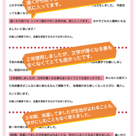
上の子の時に買ってとても良かったので今回は下の娘用にリピートで注文をしました。 何度洗
っても薄くならず、
遠くから見ても ハッキリ読みやすい文字の為、気に入ってます。
次の子どもの入園時にも注
文したいと思います！
子供の体操服のゼッケンに購入しました。 前回はひらがな表記で今回は漢字でお願いしまし
た。前回の分も
２年使用しましたが、文字が薄くなる事も全くなくてとても良かったです。
あんなに大変だっ
た名前書きがこんなに楽に終わるなんて感動です。 体操服がまた新しくなったらぜひ、購入し
たいと思います。
新一年の時に体操服用に購入しました。
3年間、洗濯してましたが生地がよれることも、字がにじむこともなく使えました。
縫い付け