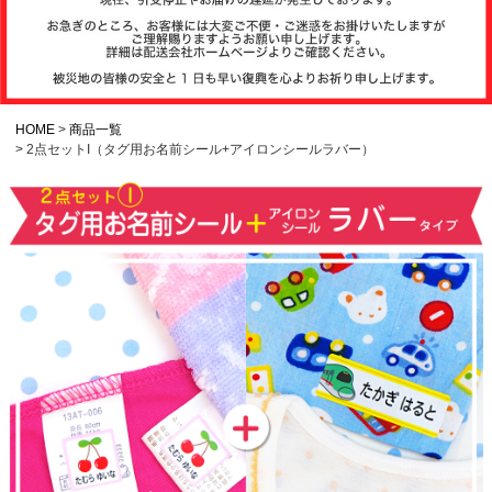
注文履歴
お支払いについ
て
HOME
商品一覧
2点セットI（タグ用お名前シール+アイロンシールラバー）
納期・発送方法
について
よくある質問
商品ガイド
会社概要