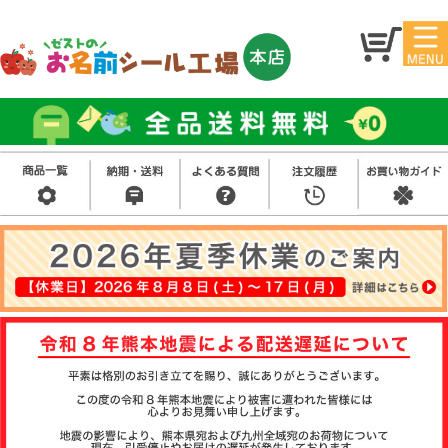
マイ
トッ
ペー
プ
ジ
アイ
お名
ロン
前シ
シー
ール
ル
お買
い得
スタ
セッ
ンプ
ト
その
他