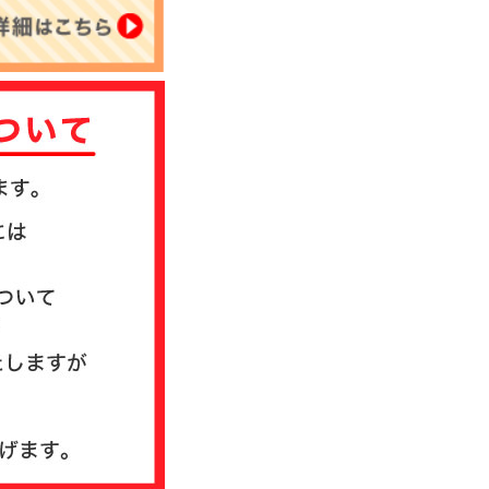
について
送方法について
質問
ド