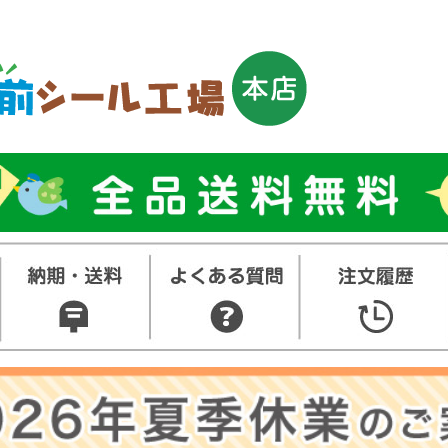
トップ
お名前シ
ル
お買い得
ット
その他