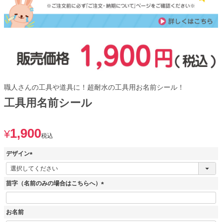
職人さんの工具や道具に！超耐水の工具用お名前シール！
工具用名前シール
1,900
¥
税込
デザイン
(
必
須
苗字（名前のみの場合はこちらへ）
)
(
必
お名前
須
)