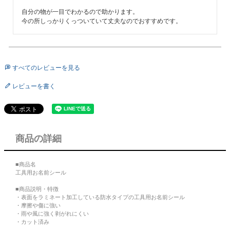
自分の物が一目でわかるので助かります。

今の所しっかりくっついていて丈夫なのでおすすめです。
すべてのレビューを見る
レビューを書く
商品の詳細
■商品名
工具用お名前シール
■商品説明・特徴
・表面をラミネート加工している防水タイプの工具用お名前シール
・摩擦や傷に強い
・雨や風に強く剥がれにくい
・カット済み