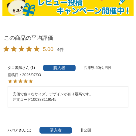
5.00
4
購入者
タコ漁師
1
兵庫県
50代
男性
投稿日
2026/07/03
安価で色々なサイズ、デザインが有り最高です。

注文コード100388119545
購入者
ババア
1
非公開