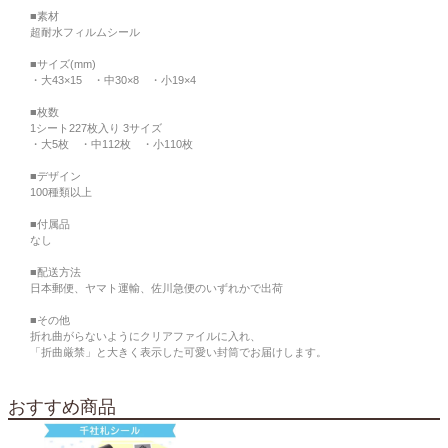
■素材
超耐水フィルムシール
■サイズ(mm)
・大43×15 ・中30×8 ・小19×4
■枚数
1シート227枚入り 3サイズ
・大5枚 ・中112枚 ・小110枚
■デザイン
100種類以上
■付属品
なし
■配送方法
日本郵便、ヤマト運輸、佐川急便のいずれかで出荷
■その他
折れ曲がらないようにクリアファイルに入れ、
「折曲厳禁」と大きく表示した可愛い封筒でお届けします。
おすすめ商品