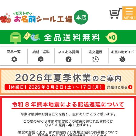
マイ
トッ
ペー
プ
ジ
アイ
お名
ロン
前シ
シー
ール
ル
お買
い得
スタ
セッ
ンプ
ト
その
他