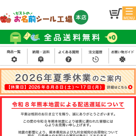
マイ
トッ
ペー
プ
ジ
アイ
お名
ロン
前シ
シー
ール
ル
お買
い得
スタ
セッ
ンプ
ト
その
他