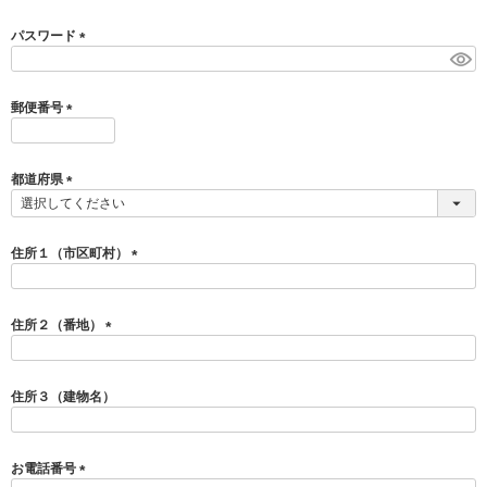
必
お問い合わせ
須
パスワード
)
(
必
お客様へのお知
須
らせ
郵便番号
)
(
必
会員登録
須
都道府県
)
(
必
須
住所１（市区町村）
)
(
必
須
住所２（番地）
)
(
必
須
住所３（建物名）
)
お電話番号