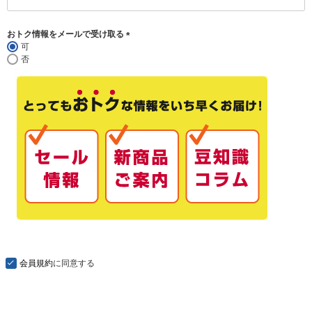
(
必
須
おトク情報をメールで受け取る
)
可
(
否
必
須
)
会員規約
に同意する