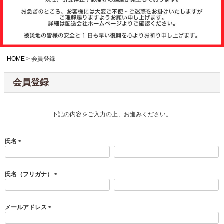
注文履歴
お支払いについ
て
HOME
会員登録
会員登録
納期・発送方法
について
下記の内容をご入力の上、お進みください。
よくある質問
氏名
(
商品ガイド
必
須
氏名（フリガナ）
)
(
必
会社概要
須
メールアドレス
)
(