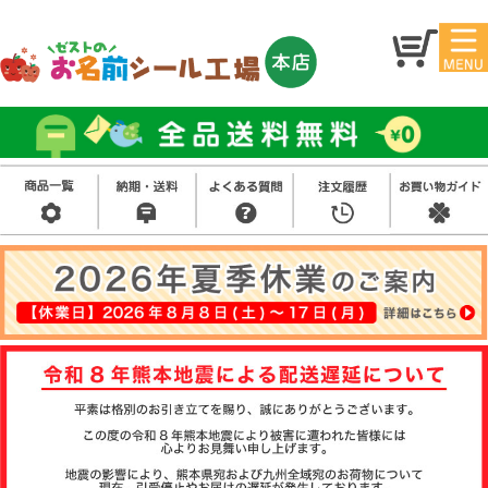
マイ
トッ
ペー
プ
ジ
アイ
お名
ロン
前シ
シー
ール
ル
お買
い得
スタ
セッ
ンプ
ト
その
他