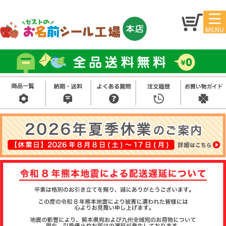
マイ
トッ
ペー
プ
ジ
アイ
お名
ロン
前シ
シー
ール
ル
お買
い得
スタ
セッ
ンプ
ト
その
他