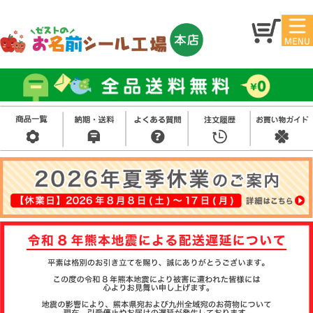
マイ
トッ
ペー
プ
ジ
アイ
お名
ロン
前シ
シー
ール
ル
お買
い得
スタ
セッ
ンプ
ト
その
他