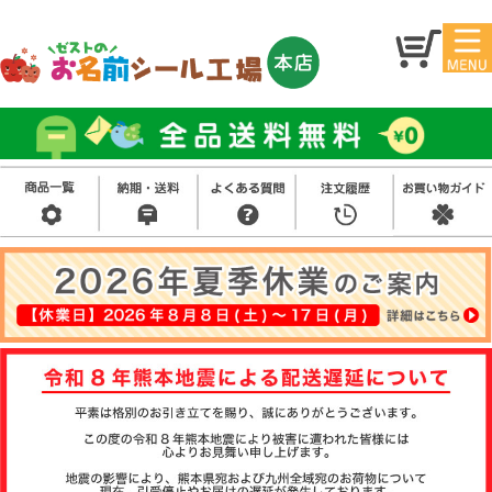
マイ
トッ
ペー
プ
ジ
アイ
お名
ロン
前シ
シー
ール
ル
お買
い得
スタ
セッ
ンプ
ト
その
他