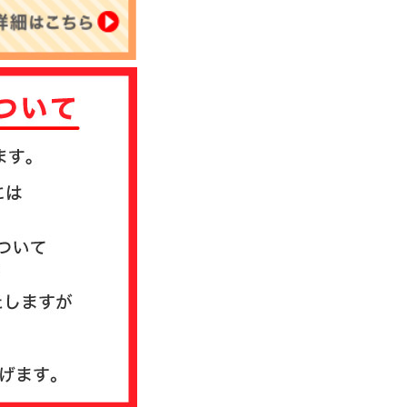
について
送方法について
質問
ド