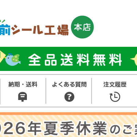
トップ
お名前シ
ル
お買い得
ット
その他