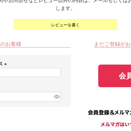
問やお問合せなどレビュー以外の内容は、メールもしくは
します。
レビューを書く
みのお客様
まだご登録がお
ス
(
会
必
須
)