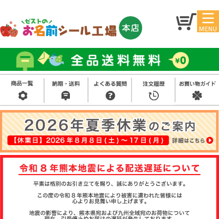
マイ
トッ
ペー
プ
ジ
アイ
お名
ロン
前シ
シー
ール
ル
お買
い得
スタ
セッ
ンプ
ト
その
他