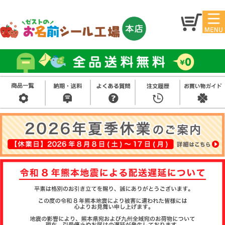
マイ
トッ
ペー
プ
ジ
アイ
お名
ロン
前シ
シー
ール
ル
お買
い得
スタ
セッ
ンプ
ト
その
他