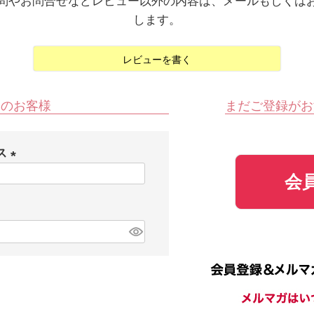
問やお問合せなどレビュー以外の内容は、メールもしくは
します。
レビューを書く
みのお客様
まだご登録がお
ス
(
会
必
須
)