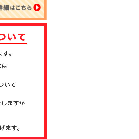
について
送方法について
質問
ド