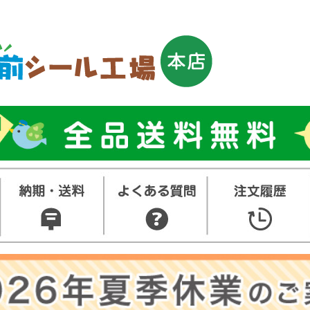
トップ
お名前シ
ル
お買い得
ット
その他