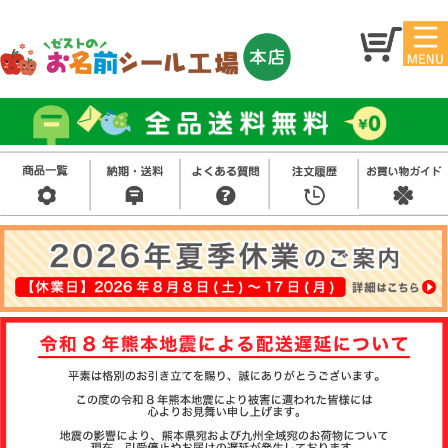
マイ
トッ
ペー
プ
ジ
アイ
お名
ロン
前シ
シー
ール
ル
お買
い得
スタ
セッ
ンプ
ト
その
他