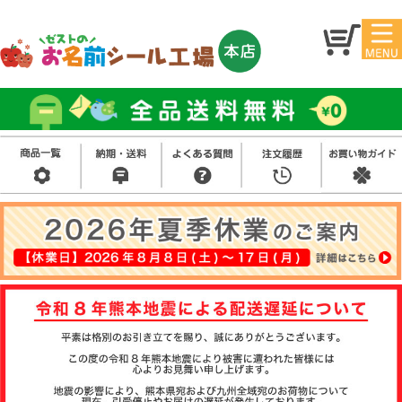
マイ
トッ
ペー
プ
ジ
アイ
お名
ロン
前シ
シー
ール
ル
お買
い得
スタ
セッ
ンプ
ト
その
他