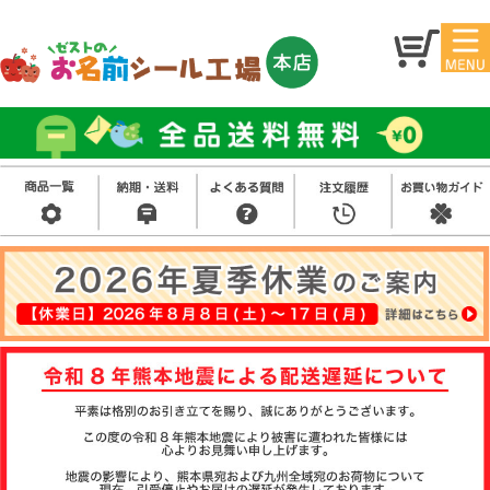
マイ
トッ
ペー
プ
ジ
アイ
お名
ロン
前シ
シー
ール
ル
お買
い得
スタ
セッ
ンプ
ト
その
他